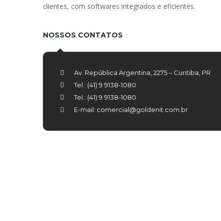
clientes, com softwares integrados e eficientes.
NOSSOS CONTATOS
Av. República Argentina, 2275 – Curitiba, PR
Tel.: (41) 9 9138-1080
Tel.: (41) 9 9138-1080
E-mail: comercial@goldenit.com.br