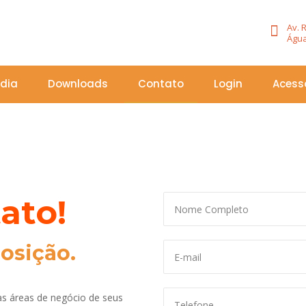
Av. 
Água
ídia
Downloads
Contato
Login
Acess
ato!
osição.
as áreas de negócio de seus