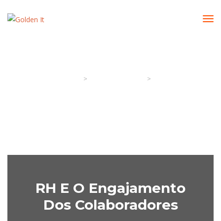
Ano:
21st Agosto 2020
>
>
Golden It
Artigos & Notícias
2020
RH E O Engajamento
Dos Colaboradores