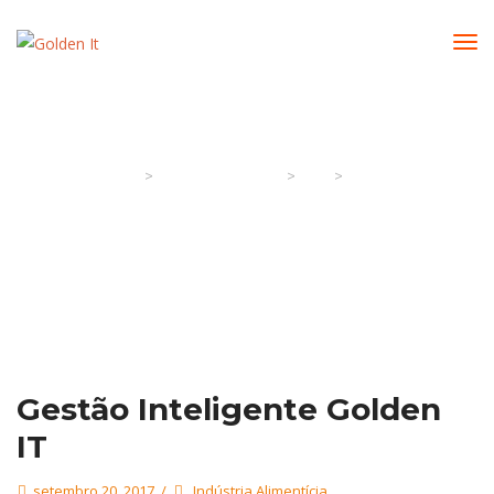
Mês:
20th Setembro 2017
>
>
>
Golden It
Artigos & Notícias
2017
setembro
Gestão Inteligente Golden
IT
setembro 20, 2017
Indústria Alimentícia