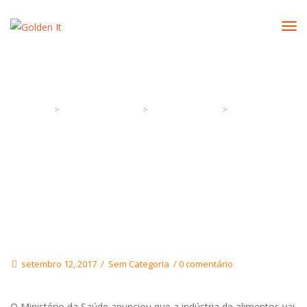
Indústria Muda Composição Para Retirar Sódio
>
>
>
Golden It
Artigos & Notícias
Sem Categoria
Indústria muda
composição para retirar sódio
setembro 12, 2017
Sem Categoria
0 comentário
O Ministério da Saúde anunciou que a indústria de alimentos vai