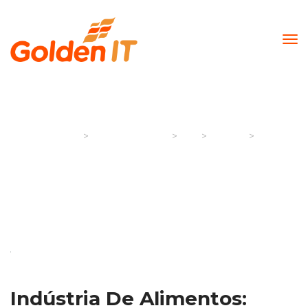
Dia:
6th Outubro 2017
>
>
>
>
Golden It
Artigos & Notícias
2017
outubro
06
Indústria De Alimentos: